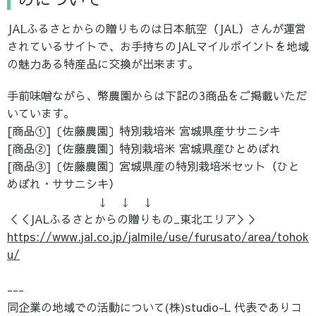
JALふるさとからの贈りものは日本航空（JAL）さんが運営
されているサイトで、お手持ちのJALマイルポイントを地域
の魅力ある特産品に交換が出来ます。
手前味噌ながら、幣農園からは下記の3商品をご掲載いただ
いています。
[商品①]〔佐藤農園〕特別栽培米 宮城県産ササニシキ
[商品②]〔佐藤農園〕特別栽培米 宮城県産ひとめぼれ
[商品③]〔佐藤農園〕宮城県産の特別栽培米セット（ひと
めぼれ・ササニシキ）
↓ ↓ ↓
＜＜JALふるさとからの贈りもの_東北エリア＞＞
https://www.jal.co.jp/jalmile/use/furusato/area/tohok
u/
---
同企業の地域での活動について(株)studio-L 代表でありコ