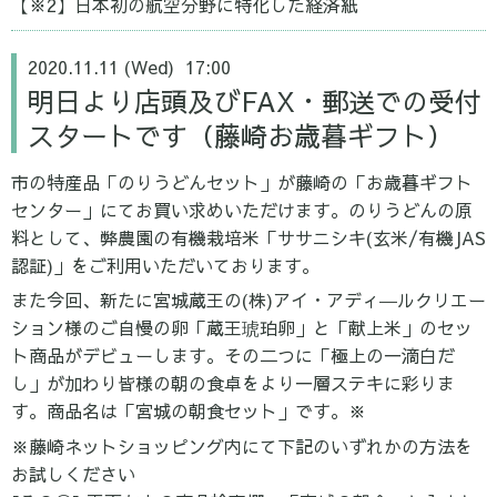
【※2】日本初の航空分野に特化した経済紙
2020.11.11 (Wed) 17:00
明日より店頭及びFAX・郵送での受付
スタートです（藤崎お歳暮ギフト）
市の特産品「のりうどんセット」が藤崎の「お歳暮ギフト
センター」にてお買い求めいただけます。のりうどんの原
料として、弊農園の有機栽培米「ササニシキ(玄米/有機JAS
認証)」をご利用いただいております。
また今回、新たに宮城蔵王の(株)アイ・アディ―ルクリエー
ション様のご自慢の卵「蔵王琥珀卵」と「献上米」のセッ
ト商品がデビューします。その二つに「極上の一滴白だ
し」が加わり皆様の朝の食卓をより一層ステキに彩りま
す。商品名は「宮城の朝食セット」です。※
※藤崎ネットショッピング内にて下記のいずれかの方法を
お試しください