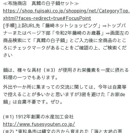
≪布施商店 真鱈の白子鍋セット≫
https://shop.fujisaki.co.jp/shopping/net/CategoryTop.
xhtml?faces-redirect=true#FocusPoint
[手順]上記URL先「藤崎ネットショッピング」⇒トップバ
ナーまたはページ下部「令和2年藤崎のお歳暮」⇒画面左の
商品検索にて「真鱈の白子鍋」とご入力後に全商品のとこ
ろにチェックマークがあることをご確認の上、ご検索くだ
さい
鍋は、様々な具材（※3）が使用され栄養素を一度に摂れる
料理の一つでもあります。
外出や一か所に集まっての交流に関しては、今年は自粛等
で控えることが多いかと思いますが3密を避けた「お家de
鍋」は自粛不要です。ぜひ。
(※1) 1912年創業の水産加工会社
http://www.fusesyouten.co.jp/
(※2) "東松島市は縄文の古から育まれた「海と大地の恵