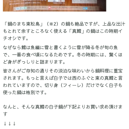
「鍋のまち東松島」（※2）の鍋も絶品ですが、上品な出汁
もとれて余すところなく使える「真鱈」の鍋はこの時期イ
チオシです。
なぜなら鱈は魚編に雪と書くように雪が降る冬が旬の魚
で、一番の食べ頃になるためです。冬の時期には、驚くほ
ど身がぎっしりと詰まります。
皆さんがご存知の通りその淡泊な味わいから鍋料理に重宝
されます。
もっと言えば白子では西のふぐと東の真鱈と言
われていますので、切り身（フィーレ）だけでなく白子も
使った鍋は格別です。
なんと、そんな真鱈の白子鍋が下記よりお買い求め頂けま
す
↓↓↓