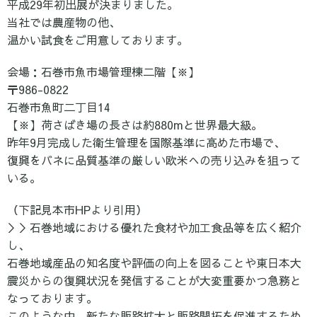
平成29年初出展が決まりました。
当社では農産物の他、
温かい試食をご用意しております。
会場：石巻市魚市場管理棟二階【※】
〒986-0822
石巻市魚町二丁目14
【※】荷さばき場の長さは約880mと世界最大級。
昨年9月完成した衛生管理を国際基準に高めた市場で、
復興をバネに品質基準の厳しい欧米への売り込みを狙って
いる。
（下記見本市HPより引用）
＞＞石巻地域における優れた食材や加工食品等を広く紹介
し、
石巻地域産品の知名度や評価の向上を図ることや東日本大
震災からの復興状況を発信することが大変重要かつ急務と
なっております。
このような中、新たな販路拡大と販路開拓を促進するため